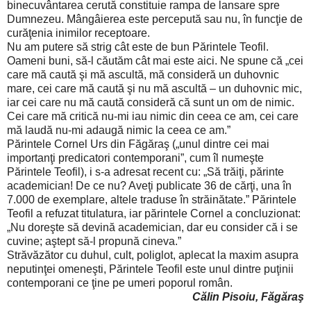
binecuvântarea cerută constituie rampa de lansare spre
Dumnezeu. Mângâierea este percepută sau nu, în funcţie de
curăţenia inimilor receptoare.
Nu am putere să strig cât este de bun Părintele Teofil.
Oameni buni, să-l căutăm cât mai este aici. Ne spune că „cei
care mă caută şi mă ascultă, mă consideră un duhovnic
mare, cei care mă caută şi nu mă ascultă – un duhovnic mic,
iar cei care nu mă caută consideră că sunt un om de nimic.
Cei care mă critică nu-mi iau nimic din ceea ce am, cei care
mă laudă nu-mi adaugă nimic la ceea ce am.”
Părintele Cornel Urs din Făgăraş („unul dintre cei mai
importanţi predicatori contemporani”, cum îl numeşte
Părintele Teofil), i s-a adresat recent cu: „Să trăiţi, părinte
academician! De ce nu? Aveţi publicate 36 de cărţi, una în
7.000 de exemplare, altele traduse în străinătate.” Părintele
Teofil a refuzat titulatura, iar părintele Cornel a concluzionat:
„Nu doreşte să devină academician, dar eu consider că i se
cuvine; aştept să-l propună cineva.”
Străvăzător cu duhul, cult, poliglot, aplecat la maxim asupra
neputinţei omeneşti, Părintele Teofil este unul dintre puţinii
contemporani ce ţine pe umeri poporul român.
Călin Pisoiu, Făgăraş