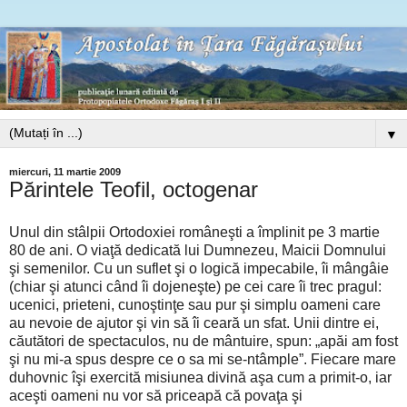
▼
miercuri, 11 martie 2009
Părintele Teofil, octogenar
Unul din stâlpii Ortodoxiei româneşti a împlinit pe 3 martie
80 de ani. O viaţă dedicată lui Dumnezeu, Maicii Domnului
şi semenilor. Cu un suflet şi o logică impecabile, îi mângâie
(chiar şi atunci când îi dojeneşte) pe cei care îi trec pragul:
ucenici, prieteni, cunoştinţe sau pur şi simplu oameni care
au nevoie de ajutor şi vin să îi ceară un sfat. Unii dintre ei,
căutători de spectaculos, nu de mântuire, spun: „apăi am fost
şi nu mi-a spus despre ce o sa mi se-ntâmple”. Fiecare mare
duhovnic îşi exercită misiunea divină aşa cum a primit-o, iar
aceşti oameni nu vor să priceapă că povaţa şi